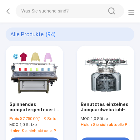
Alle Produkte
(94)
Spinnendes
Benutztes einzelnes
computergesteuertes
Jacquardwebstuhl-
Strickjacken-
Strickmaschine-
Preis:
$7,750.00(1 - 9 Sets) $7,375.00(>=10 Sets)
MOQ:
1,0 Sätze
Strickmaschine-
Rundschreiben für T-
MOQ:
1,0 Sätze
Holen Sie sich aktuelle Preis
Kabel stricken
Shirt Gewebe
Gewebe
Holen Sie sich aktuelle Preis