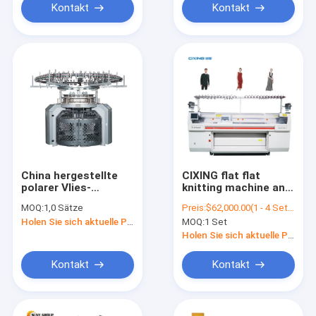
Kontakt
Kontakt
China hergestellte
CIXING flat flat
polarer Vlies-
knitting machine and
Jacquardwebstuhlkragen
industrial sweater
MOQ:
1,0 Sätze
Preis:
$62,000.00(1 - 4 Sets) $61,500.00(5 - 8 Sets) $61,000.00(>=9 Sets)
Strickmaschine
knitting machine sale
Holen Sie sich aktuelle Preis
MOQ:
1 Set
with 72 inch
Holen Sie sich aktuelle Preis
Kontakt
Kontakt