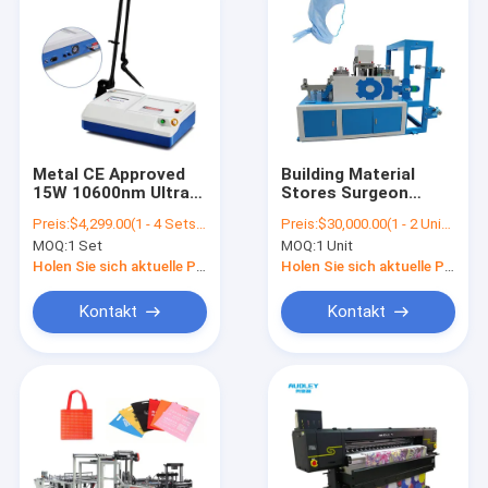
Metal CE Approved
Building Material
15W 10600nm Ultra-
Stores Surgeon
pulse Smart CO2
Hood Space Cap
Preis:
$4,299.00(1 - 4 Sets) $4,166.00(>=5 Sets)
Preis:
$30,000.00(1 - 2 Units) $29,500.00(3 - 4 Units) $29,000.00(>=5 Units)
Laser Desk-mounted
Medical Disposable
MOQ:
1 Set
MOQ:
1 Unit
Soft Fabric Laser
Head Caps With Ties
Make Machine
Holen Sie sich aktuelle Preis
Holen Sie sich aktuelle Preis
Kontakt
Kontakt
Nach Hause
Produits
Über uns