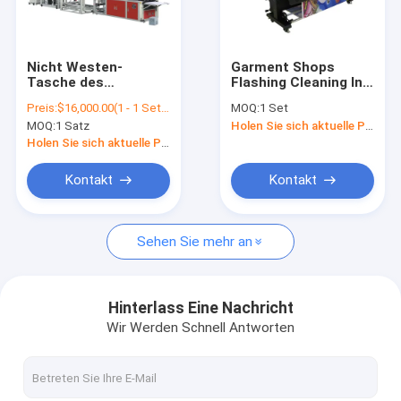
Kontakt
Nicht Westen-
Garment Shops
Tasche des
Flashing Cleaning Ink
Maschinen zur Herstellung von Stoffen
Gewebes-F600, die
Auto Pile Lifting
Preis:
$16,000.00(1 - 1 Sets) $13,000.00(>=2 Sets)
MOQ:
1 Set
Maschine mit dem
Moisturizing
MOQ:
1 Satz
Holen Sie sich aktuelle Preis
Selbstlochen
Sublimation 6 Paper
Maschine für nicht gewebte Stoffe
herstellt
Textile Printer Direct
Holen Sie sich aktuelle Preis
Printing Machine
I3200
Gewebedruckmaschine
Kontakt
Kontakt
Maschine zum Weben von Stoffen
Sehen Sie mehr an
Maschine zum Färben von Stoffen
Maschine zur Kalenderung von Stoffen
Hinterlass Eine Nachricht
Wir Werden Schnell Antworten
Gummikalender-Maschine
nicht gesponnene Taschenmaschine