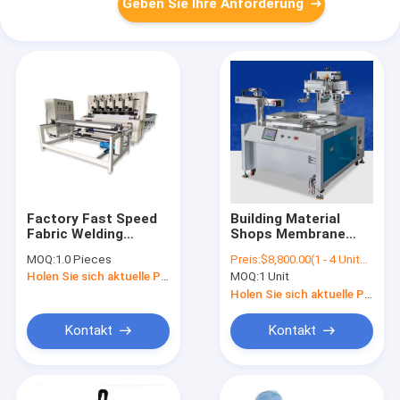
Geben Sie Ihre Anforderung
Factory Fast Speed ​​
Building Material
Fabric Welding
Shops Membrane
Together Ultrasonic
Contact Insole Flat
MOQ:
1.0 Pieces
Preis:
$8,800.00(1 - 4 Units) $8,500.00(5 - 9 Units) $8,000.00(>=10 Units)
Bonding Machine For
Screen Printing
Holen Sie sich aktuelle Preis
MOQ:
1 Unit
Non Woven PE
Printer With 6-
Station Turntable
Holen Sie sich aktuelle Preis
Screen Printer
Kontakt
Kontakt