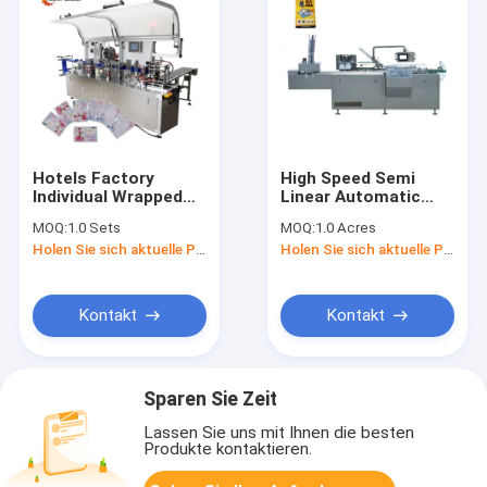
Hotels Factory
High Speed ​​Semi
Individual Wrapped
Linear Automatic
Wet Camera Lens /
Vegetable Food Tea
MOQ:
1.0 Sets
MOQ:
1.0 Acres
Glass Cloth Paper
Bag Cartoning
Holen Sie sich aktuelle Preis
Holen Sie sich aktuelle Preis
Making Machine
Machine
Kontakt
Kontakt
Sparen Sie Zeit
Lassen Sie uns mit Ihnen die besten
Produkte kontaktieren.