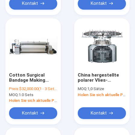
To Ensure Woven
Kontakt
Kontakt
Cotton Surgical
China hergestellte
Bandage Making
polarer Vlies-
Machine High Quality
Jacquardwebstuhlkragen
Preis:
$32,000.00(1 - 3 Sets) $30,000.00(4 - 11 Sets) $28,000.00(12 - 23 Sets) $24,000.00(>=24 Sets)
MOQ:
1,0 Sätze
And Efficient Cam
Strickmaschine
MOQ:
1.0 Sets
Holen Sie sich aktuelle Preis
Air-Jet Hogs
Powerful
Holen Sie sich aktuelle Preis
Manufacturers Are
Suitable For Home
Kontakt
Kontakt
Textile Fabrics
Weaving