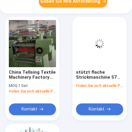
Geben Sie Ihre Anforderung
China Tellsing Textile
stützt flache
Machinery Factory
Strickmaschine 57G
Warp Loom Crochet
16 Garndüsen mit
MOQ:
1 Set
Holen Sie sich aktuelle Preis
Elastic Knitting
Hochgeschwindigkeits-
Holen Sie sich aktuelle Preis
Machine B3
und der
Hochleistungsfähigkeit
HENGQIANG dualem
System
Kontakt
Kontakt