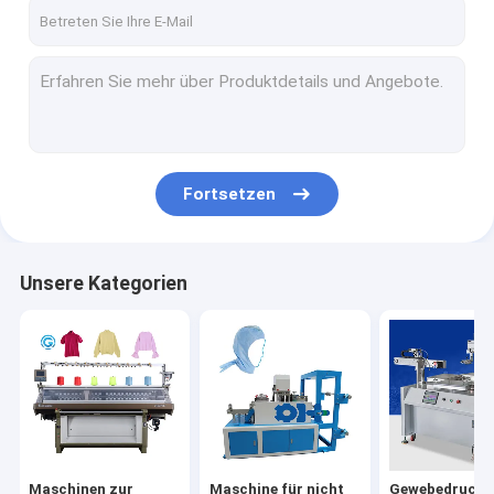
Kontakt
Maschinen zur Herstellung von Stoffen
Maschine für nicht gewebte Stoffe
Fortsetzen
Gewebedruckmaschine
Maschine zum Weben von Stoffen
Unsere Kategorien
Maschine zum Färben von Stoffen
Maschine zur Kalenderung von Stoffen
Gummikalender-Maschine
nicht gesponnene Taschenmaschine
Maschinen zur
Maschine für nicht
Gewebedruckm