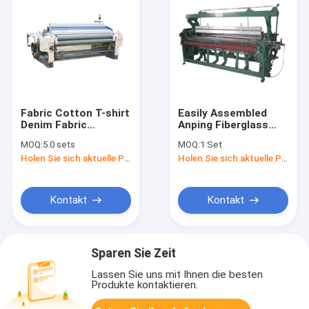
Fabric Cotton T-shirt
Easily Assembled
Denim Fabric
Anping Fiberglass
Weaving Loom Air
Fiber Weaving Square
MOQ:
5.0 sets
MOQ:
1 Set
Weaving Circular
Mesh Machine
Holen Sie sich aktuelle Preis
Holen Sie sich aktuelle Preis
Knitting Jet Loom
Warp Beam
Kontakt
Kontakt
Sparen Sie Zeit
Lassen Sie uns mit Ihnen die besten
Produkte kontaktieren.