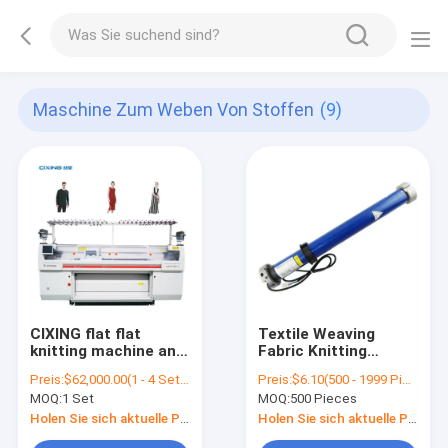
Maschine Zum Weben Von Stoffen
(9)
CIXING flat flat
Textile Weaving
knitting machine and
Fabric Knitting
industrial sweater
Waterproof And
Preis:
$62,000.00(1 - 4 Sets) $61,500.00(5 - 8 Sets) $61,000.00(>=9 Sets)
Preis:
$6.10(500 - 1999 Pieces) $4.90(2000 - 9999 Pieces) $4.10(>=10000 Pieces)
knitting machine sale
Quality Inspection
MOQ:
1 Set
MOQ:
500 Pieces
with 72 inch
Machine Single
Automatic Textile
Holen Sie sich aktuelle Preis
Holen Sie sich aktuelle Preis
Inspection Machine