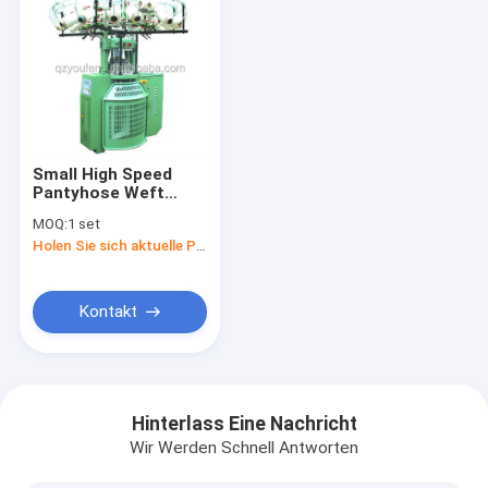
Small High Speed ​​
Pantyhose Weft
Knitting Weft
MOQ:
1 set
Knitting Machine
Holen Sie sich aktuelle Preis
Kontakt
Nach Hause
Produits
Hinterlass Eine Nachricht
Wir Werden Schnell Antworten
Über uns